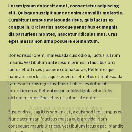
Lorem ipsum dolor sit amet, consectetur adipiscing
elit. Quisque suscipit nunc ac enim convallis molestie.
Curabitur tempus malesuada risus, quis luctus ex
congue in. Orci varius natoque penatibus et magnis
dis parturient montes, nascetur ridiculus mus. Cras
eget massa non urna posuere elementum.
Donec risus lorem, malesuada quis odio a, luctus rutrum
mauris. Vestibulum ante ipsum primis in faucibus orci
luctus et ultrices posuere cubilia Curae; Pellentesque
habitant morbi tristique senectus et netus et malesuada
fames ac turpis egestas. Duis et ultricies dolor, ut
interdum eros. Pellentesque mollis ligula vitae felis
Deze website maakt gebruik van cookies.
dictum rutrum. Phasellus ut vulputate dolor.
Accepteer cookies en vergelijkbare
Suspendisse sagittis sapien est, a euismod leo tempus eu.
technologieën om uw browser-ervaring,
Nunc accumsan faucibus massa quis gravida. Nam
beveiliging, analyse te verbeteren.
Lees
consequat mauris ultrices, vestibulum lacus eget, blandit
meer over de gebruikte cookies
.