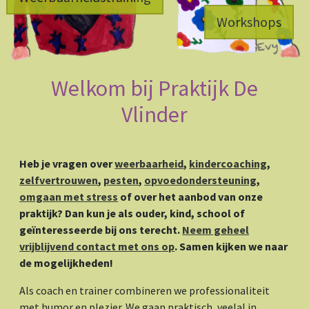
Workshops
Welkom bij Praktijk De
Vlinder
Heb je vragen over
weerbaarheid
,
kindercoaching
,
zelfvertrouwen
,
pesten
,
opvoedondersteuning
,
omgaan met stress
of over het aanbod van onze
praktijk?
Dan kun je als ouder, kind, school of
geïnteresseerde bij ons terecht.
Neem geheel
vrijblijvend contact met ons op
. Samen kijken we naar
de mogelijkheden!
Als coach en trainer combineren we professionaliteit
met humor en plezier. We gaan praktisch, veelal in