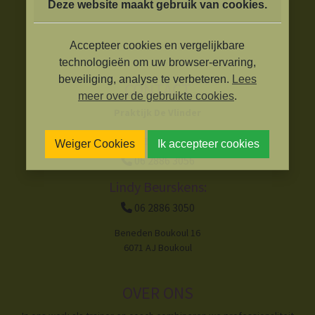
Deze website maakt gebruik van cookies.
Accepteer cookies en vergelijkbare
technologieën om uw browser-ervaring,
beveiliging, analyse te verbeteren.
Lees
CONTACT
meer over de gebruikte cookies
.
Praktijk De Vlinder
Marleen Heynen:
Weiger Cookies
Ik accepteer cookies
06 2886 3056
Lindy Beurskens:
06 2886 3050
Beneden Boukoul 16
6071 AJ Boukoul
OVER ONS