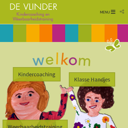
Ope
MENU
Kindercoaching
Klasse Handjes
Weerbaarheidstraining