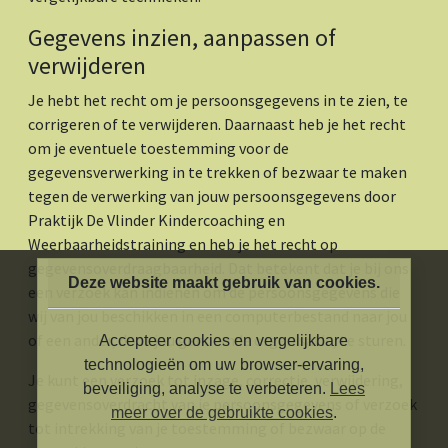
Gegevens inzien, aanpassen of
verwijderen
Je hebt het recht om je persoonsgegevens in te zien, te
corrigeren of te verwijderen. Daarnaast heb je het recht
om je eventuele toestemming voor de
gegevensverwerking in te trekken of bezwaar te maken
tegen de verwerking van jouw persoonsgegevens door
Praktijk De Vlinder Kindercoaching en
Weerbaarheidstraining en heb je het recht op
gegevensoverdraagbaarheid. Dat betekent dat je bij ons
Deze website maakt gebruik van cookies.
een verzoek kan indienen om de persoonsgegevens die
wij van jou beschikken in een computerbestand naar jou
of een ander, door jou genoemde organisatie, te sturen.
Accepteer cookies en vergelijkbare
technologieën om uw browser-ervaring,
Je kunt een verzoek tot inzage, correctie, verwijdering,
beveiliging, analyse te verbeteren.
Lees
gegevensoverdracht van je persoonsgegevens of verzoek
meer over de gebruikte cookies
.
tot intrekking van je toestemming of bezwaar op de